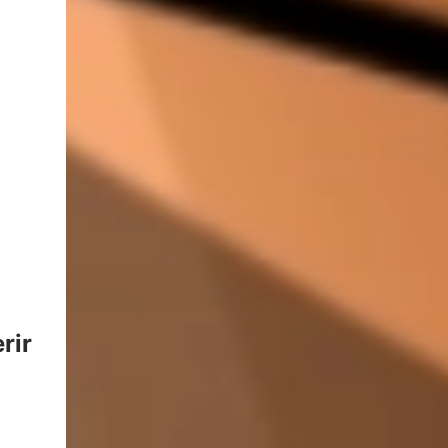
de magia, en el papel aparecía un dibujo
increíblemente preciso. Recuerdo una vez en
particular: estaba dibujando el retrato de su
madre. Me quedé fascinado al ver cómo
trazaba con tanta exactitud. Años después
descubrí que usaba una cámara lúcida , un
dispositivo óptico que ayuda a los artistas a
replicar imágenes con precisión. 🎨 ¿Qué es
una Cámara Lúcida? La cámara lúcida es un
instrumento óptico inventado en 1806 por
William Hyde Wollaston . Su función es
superponer la imagen real sobre u...
rir