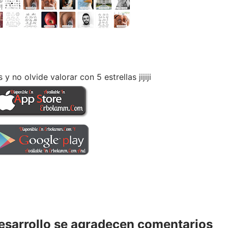
 no olvide valorar con 5 estrellas jijiji
desarrollo se agradecen comentarios