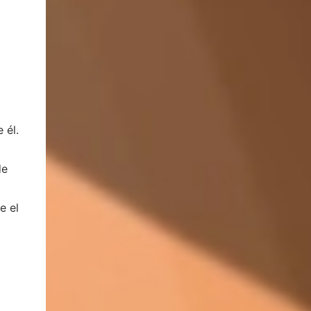
 él.
de
e el