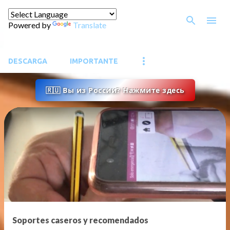
Ir al contenido principal
Powered by
Translate
DESCARGA
IMPORTANTE
🇷🇺 Вы из России? Нажмите здесь
E
n
t
r
a
d
a
Soportes caseros y recomendados
s