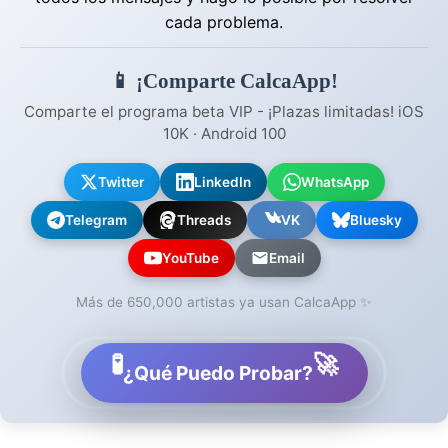
cada problema.
📱 ¡Comparte CalcaApp!
Comparte el programa beta VIP - ¡Plazas limitadas! iOS
10K · Android 100
Twitter
LinkedIn
WhatsApp
Telegram
Threads
VK
Bluesky
YouTube
Email
Más de 650,000 artistas ya usan CalcaApp ✨
🧪
🚀
¿Qué Puedo Probar?