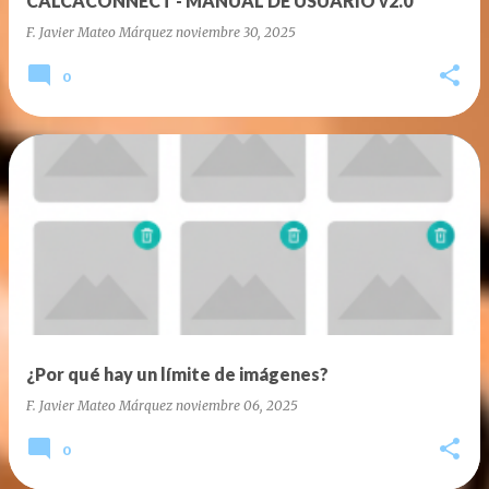
CALCACONNECT - MANUAL DE USUARIO v2.0
s
F. Javier Mateo Márquez
noviembre 30, 2025
0
¿Por qué hay un límite de imágenes?
F. Javier Mateo Márquez
noviembre 06, 2025
0