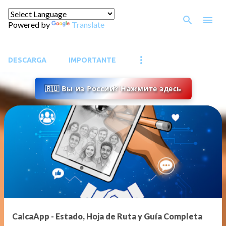
Ir al contenido principal
Powered by
Translate
DESCARGA
IMPORTANTE
🇷🇺 Вы из России? Нажмите здесь
E
n
t
r
a
d
a
CalcaApp - Estado, Hoja de Ruta y Guía Completa
s