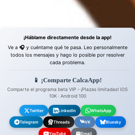
¡Háblame directamente desde la app!
Ve a
🎧
y cuéntame qué te pasa. Leo personalmente
todos los mensajes y hago lo posible por resolver
cada problema.
📱 ¡Comparte CalcaApp!
Comparte el programa beta VIP - ¡Plazas limitadas! iOS
10K · Android 100
Twitter
LinkedIn
WhatsApp
Telegram
Threads
VK
Bluesky
YouTube
Email