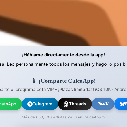
¡Háblame directamente desde la app!
a. Leo personalmente todos los mensajes y hago lo posibl
📱 ¡Comparte CalcaApp!
rte el programa beta VIP - ¡Plazas limitadas! iOS 10K · Andro
atsApp
Telegram
Threads
VK
Más de 650,000 artistas ya usan CalcaApp ✨