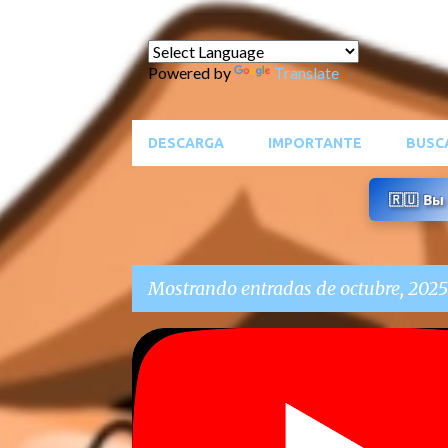
Powered by
Translate
DESCARGA
IMPORTANTE
BUSC
🇷🇺 В
Mostrando entradas de octubre, 2025
E
BLOG
n
t