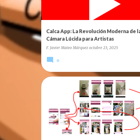
r
a
d
a
Calca App: La Revolución Moderna de l
s
Cámara Lúcida para Artistas
F. Javier Mateo Márquez
octubre 23, 2025
0
BLOG