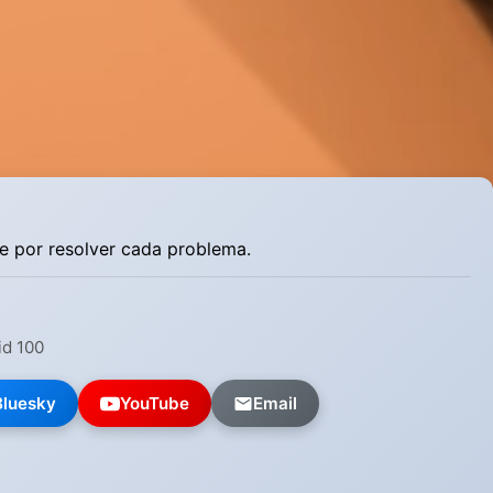
3
2024
1
julio
1
junio
1
marzo
1
2022
1
febrero
e por resolver cada problema.
id 100
Bluesky
YouTube
Email