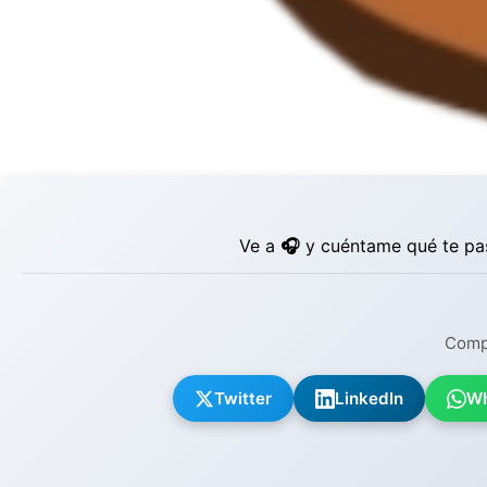
Ve a
🎧
y cuéntame qué te pas
Compa
Twitter
LinkedIn
Wh