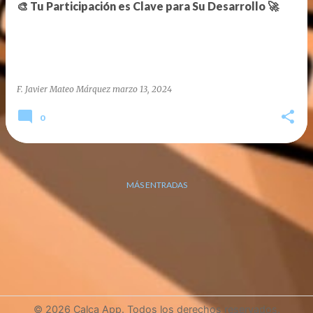
r
🎨 Tu Participación es Clave para Su Desarrollo 🚀
a
d
a
s
F. Javier Mateo Márquez
marzo 13, 2024
0
MÁS ENTRADAS
© 2026 Calca App. Todos los derechos reservados.