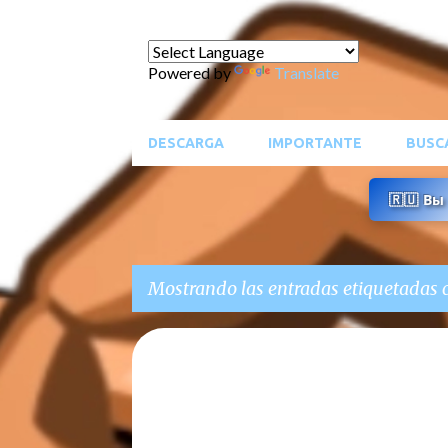
Powered by
Translate
DESCARGA
IMPORTANTE
BUSC
🇷🇺 В
Mostrando las entradas etiquetadas
E
ACTUALIZACIONES DE APP
ARTE DIGITAL
BLOG
n
CALCA APP
DIBUJO DIGITAL
t
SUGERENCIAS DE USUARIOS