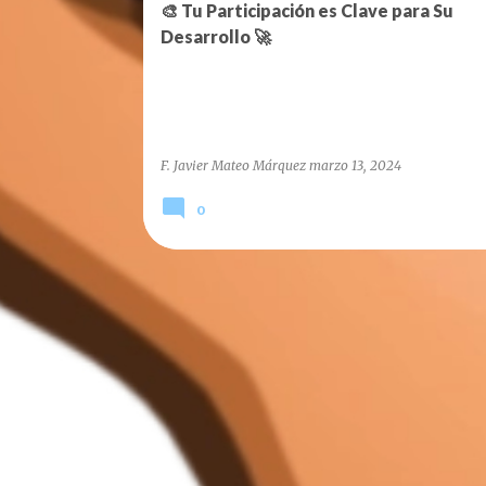
r
🎨 Tu Participación es Clave para Su
a
Desarrollo 🚀
d
a
s
F. Javier Mateo Márquez
marzo 13, 2024
0