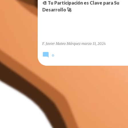
r
🎨 Tu Participación es Clave para Su
a
Desarrollo 🚀
d
a
s
F. Javier Mateo Márquez
marzo 13, 2024
0