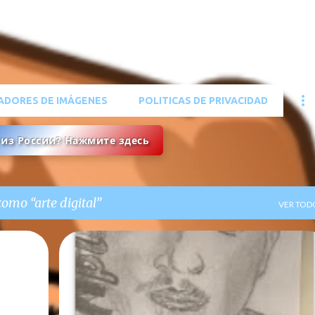
Ir al contenido principal
ADORES DE IMÁGENES
POLITICAS DE PRIVACIDAD
ы из России? Нажмите здесь
 como
arte digital
VER TOD
APLICACIÓN GRATUITA
APLICACIÓN MÓVIL
+
4
+