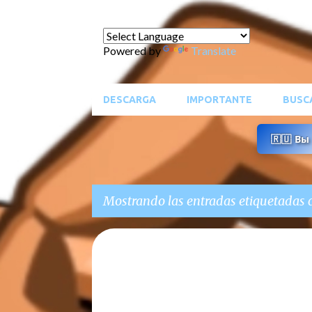
Powered by
Translate
DESCARGA
IMPORTANTE
BUSC
🇷🇺 В
Mostrando las entradas etiquetadas
E
ACTUALIZACIONES DE APP
ARTE DIGITAL
BLOG
n
CALCA APP
DIBUJO DIGITAL
t
SUGERENCIAS DE USUARIOS