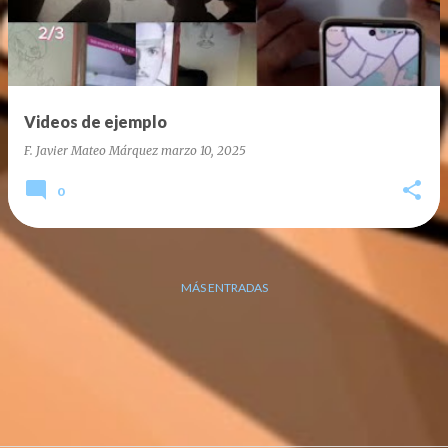
r
a
d
a
Videos de ejemplo
s
F. Javier Mateo Márquez
marzo 10, 2025
0
MÁS ENTRADAS